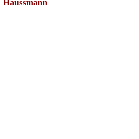
Haussmann
Haussmann_20181106_080341[1]